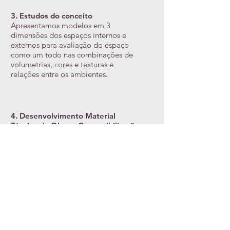
3. Estudos do conceito
Apresentamos modelos em 3
dimensões dos espaços internos e
externos para avaliação do espaço
como um todo nas combinações de
volumetrias, cores e texturas e
relações entre os ambientes.
4. Desenvolvimento Material
Técnico de Obra e Compatibilização
Desenvolvemos o material técnico
detalhado de obra e fazemos a
compatibilização entre os projetos de
estruturas, elétrico, hidráulico etc.
5. Orçamentos
Montamos os quantitativos de