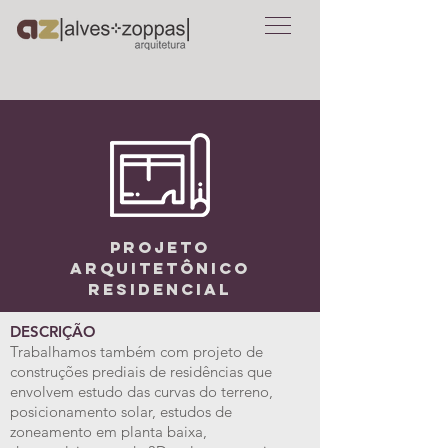
PROJETO
ARQUITETÔNICO
RESIDENCIAL
DESCRIÇÃO
Trabalhamos também com projeto de
construções prediais de residências que
envolvem estudo das curvas do terreno,
posicionamento solar, estudos de
zoneamento em planta baixa,